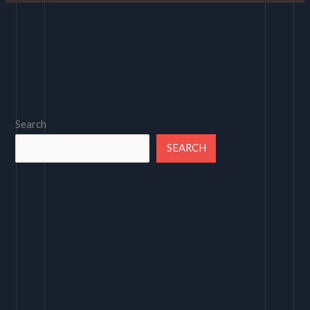
Search
SEARCH