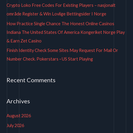
r
Crypto Loko Free Codes For Existing Players – nasjonalt
:
område Register & Win Lovlige Bettingsider I Norge
How Practice Single Chance The Honest Online Casinos
Indiana The United States Of America Kongeriket Norge Play
& Earn Zet Casino
Finish Identity Check Some Sites May Request For Mail Or
Number Check. Pokerstars ◦ US Start Playing
Recent Comments
Archives
August 2026
July 2026