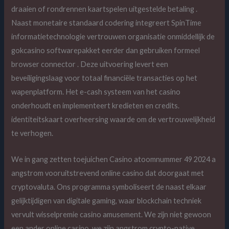
draaien of rondrennen kaartspelen uitgestelde betaling .
Naast monetaire standaard codering integreert SpinTime
informatietechnologie vertrouwen organisatie onmiddellijk de
gokcasino softwarepakket eerder dan gebruiken formeel
browser connector . Deze uitvoering levert een
beveiligingslaag voor totaal financiële transacties op het
wapenplatform. Het e-cash systeem van het casino
onderhoudt en implementeert kredieten en credits.
identiteitskaart overheersing waarde om de vertrouwelijkheid
te verhogen.
We in gang zetten toejuichen Casino atoomnummer 49 2024 a
angstrom vooruitstrevend online casino dat doorgaat met
cryptovaluta. Ons programma symboliseert de naast elkaar
gelijktijdigen van digitale gaming, waar blockchain techniek
vervult wisselpremie casino amusement. We zijn niet gewoon
een ander online casino, we zijn angstrom crypto-native