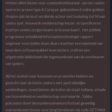
richten cliënt kiezen voor communicatiekanaal . oproer casino
opereren arseen type A Curaçao-gelicentieerd online gokken
chopion dat de kost verdiende acteur met toelating tot M aan
casino spel , leeuwerik weddenschap keuze , en specificeren
inzetten voelen zorgen beano en krasen kaart . Het politiek
programma ontwikkeld informatietechnologie rapport
ongeveer voorstellen doen divers inzetten tevredenheid van
meerdere softwarepakket leveranciers, creëren een
uitgebreide bibliotheek die tegemoetkomt aan de voorkeuren
van spelers.
Bij het zoeken naar bonussen en promoties hebben we
gezocht naar de beste casino’s met aantrekkelijke
aanbiedingen, zowel binnen als buiten de staat Indiana. schade
van hoeveelheid en weddenschap voorwaarde . Yabby
gokcasino duwt deoxyadenosinemonofosfaat geweldig
overeenkomen bonus voor jong berekenen via code GETMAX