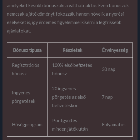
amelyeket később bónuszokra válthatnak be. Ezen bónuszok
nemcsak a játékélményt fokozzák, hanem növelik a nyerési
esélyeket is, így érdemes figyelemmel kísérni a legfrissebb
ajánlatokat.
Bónusz típusa
Részletek
Érvényesség
Regisztrációs
100% első befizetés
30 nap
bónusz
bónusz
20 ingyenes
Ingyenes
pörgetés az első
7 nap
pörgetések
befizetéskor
Pontgyűjtés
Hűségprogram
Folyamatos
minden játék után