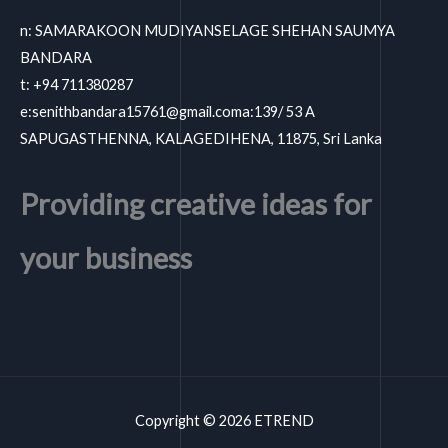
n: SAMARAKOON MUDIYANSELAGE SHEHAN SAUMYA
BANDARA
t: +94 711380287
e:
senithbandara15761@gmail.coma
:139/ 53 A
SAPUGASTHENNA, KALAGEDIHENA, 11875, Sri Lanka
Providing creative ideas for
your business
Copyright © 2026 ETREND