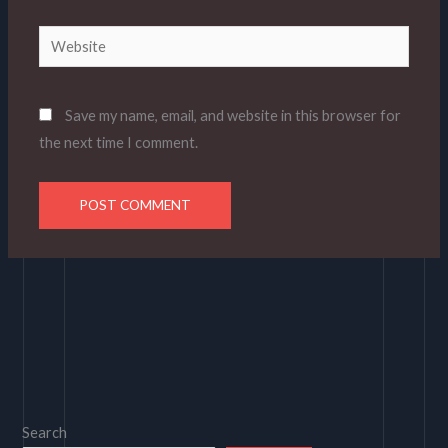
Website
Save my name, email, and website in this browser for
the next time I comment.
Search