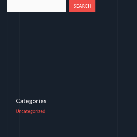
SEARCH
Categories
Uncategorized