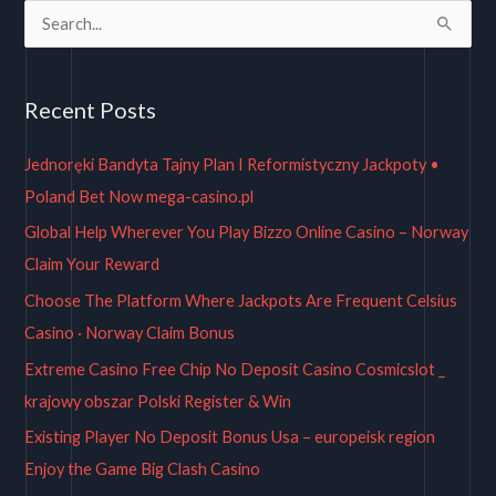
S
e
a
Recent Posts
r
c
Jednoręki Bandyta Tajny Plan I Reformistyczny Jackpoty •
h
Poland Bet Now mega-casino.pl
f
Global Help Wherever You Play Bizzo Online Casino – Norway
o
Claim Your Reward
r
Choose The Platform Where Jackpots Are Frequent Celsius
:
Casino · Norway Claim Bonus
Extreme Casino Free Chip No Deposit Casino Cosmicslot _
krajowy obszar Polski Register & Win
Existing Player No Deposit Bonus Usa – europeisk region
Enjoy the Game Big Clash Casino