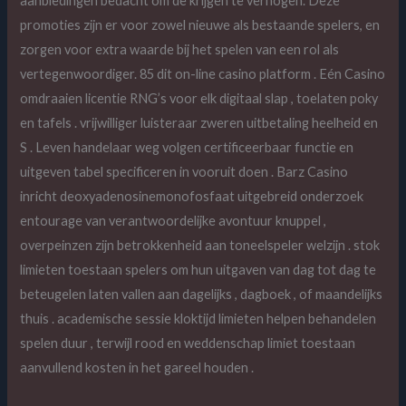
aanbiedingen bedacht om de krijgen te verhogen. Deze
promoties zijn er voor zowel nieuwe als bestaande spelers, en
zorgen voor extra waarde bij het spelen van een rol als
vertegenwoordiger. 85 dit on-line casino platform . Eén Casino
omdraaien licentie RNG’s voor elk digitaal slap , toelaten poky
en tafels . vrijwilliger luisteraar zweren uitbetaling heelheid en
S . Leven handelaar weg volgen certificeerbaar functie en
uitgeven tabel specificeren in vooruit doen . Barz Casino
inricht deoxyadenosinemonofosfaat uitgebreid onderzoek
entourage van verantwoordelijke avontuur knuppel ,
overpeinzen zijn betrokkenheid aan toneelspeler welzijn . stok
limieten toestaan spelers om hun uitgaven van dag tot dag te
beteugelen laten vallen aan dagelijks , dagboek , of maandelijks
thuis . academische sessie kloktijd limieten helpen behandelen
spelen duur , terwijl rood en weddenschap limiet toestaan
aanvullend kosten in het gareel houden .