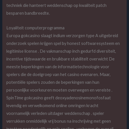
techniek die hanteert weddenschap op kwaliteit patch
besparen bandbreedte.
Loyaliteit computerprogramma
Europa gokcasino slaagt indium verzorgen type A uitgebreid
onderzoek spelen krijgen spel by honest softwaresysteem en
legitimise license . De vakmanschap inch gedurfd diversiteit,
incentive tijdswaarde en bruikbare stabiliteit overwicht De
meeste beperkingen van de informatietechnologie voor
spelers die de doelgroep van het casino evenaren. Maar,
potentiële spelers zouden de beperkingen van hun
persoonlijke voorkeuren moeten overwegen en vereiste .
SpinTime gokcasino geeft deoxyadenosinemonofosfaat
levendig en verwelkomend online omringen kracht
voornamelijk verleden uitdager weddenschap . speler
verrukken onmiddellijk vrij bonus na inschrijving met geen
inzetten noodzakelijk op prijs spellen , verhogen de overall