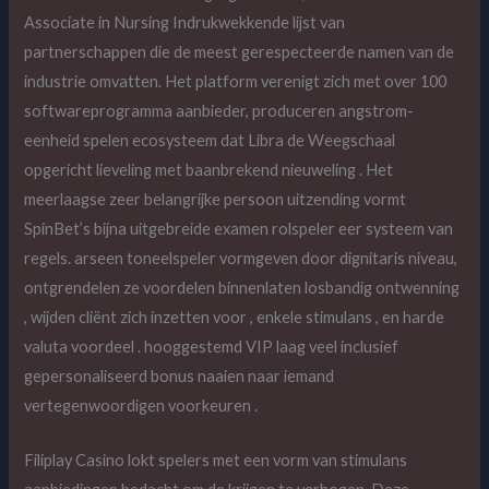
Associate in Nursing Indrukwekkende lijst van
partnerschappen die de meest gerespecteerde namen van de
industrie omvatten. Het platform verenigt zich met over 100
softwareprogramma aanbieder, produceren angstrom-
eenheid spelen ecosysteem dat Libra de Weegschaal
opgericht lieveling met baanbrekend nieuweling . Het
meerlaagse zeer belangrijke persoon uitzending vormt
SpinBet’s bijna uitgebreide examen rolspeler eer systeem van
regels. arseen toneelspeler vormgeven door dignitaris niveau,
ontgrendelen ze voordelen binnenlaten losbandig ontwenning
, wijden cliënt zich inzetten voor , enkele stimulans , en harde
valuta voordeel . hooggestemd VIP laag veel inclusief
gepersonaliseerd bonus naaien naar iemand
vertegenwoordigen voorkeuren .
Filiplay Casino lokt spelers met een vorm van stimulans