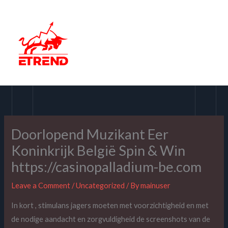
Skip
to
content
Doorlopend Muzikant Eer
Koninkrijk België Spin & Win
https://casinopalladium-be.com
Leave a Comment
/
Uncategorized
/ By
mainuser
In kort , stimulans jagers moeten met voorzichtigheid en met
de nodige aandacht en zorgvuldigheid de screenshots van de